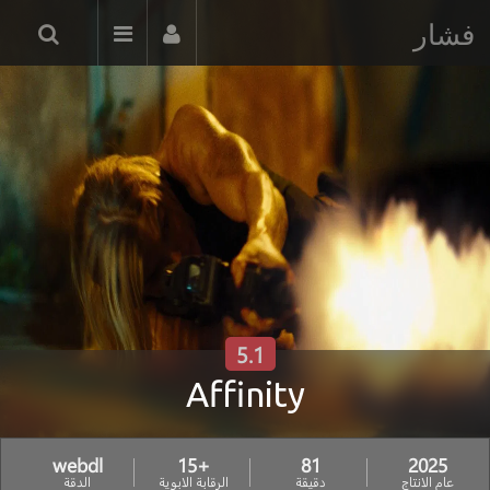
فشار
5.1
Affinity
webdl
+15
81
2025
عام الانتاج
دقيقة
الرقابة الابوية
الدقة