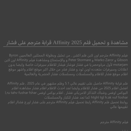
Waves
Ma Rainey’s Black
Bottom
أمواج
مشاهدة و تحميل فلم Affinity 2025 قرابة مترجم على فشار
قاع ما ريني الأسود
فيلم Affinity مترجم اون لاين فلم اكشن , من تمثيل وبطولة الممثلين العالميين Byron
●
●
دراما
رومانسي
ريا
Gibson و Marko Zaror و Peter Stormare و والإستمتاع ومشاهدة فيلم Affinity اون لاين
●
motarjam لأول مرةوحصريا في فشار فوشار فيشار للافلام سيرفرات خاصة وايضا بدون
دراما
موسيقي
اعلانات وسيرفرات متعدده اوبن لود و فشار فشر من خلال اكبر موقع افلام واشهر موقع
افلام موقع فشار للافلام والمسلسلات ومسلسلات فشار الحصرية والعالمية
فلم قرابة Affinity حاصل على تقييم عالي 5.1 وفلم مشهور في عام 2025 , فلم Affinity
افضل افلام 2025 من فشار للافلام وايضا تجد احدث الافلام افلام فشار مشاهده افلام
البوكس اوفس وشباك التذاكر الامريكي فشار , افلام بوكس اوفس l,ru tahv fushar fshar
htghl tgl h;ak vuf foshar كما تجد فشار للكبار والمسلسلات
روابط تحميل فلم Affinity رابط تحميل فيلم Affinity مترجم على فشار اورج فشاار افلام
تقييمها عالي
7.8
فيلم
Affinity
مترجم
7.2
قرابة