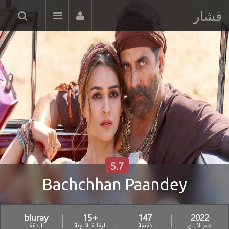
فشار
5.7
Bachchhan Paandey
bluray
+15
147
2022
عام الانتاج
دقيقة
الرقابة الابوية
الدقة