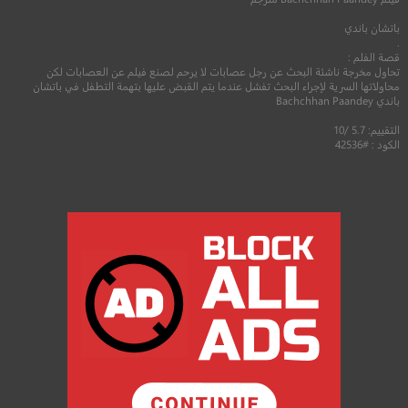
باتشان باندي
.
قصة الفلم :
تحاول مخرجة ناشئة البحث عن رجل عصابات لا يرحم لصنع فيلم عن العصابات لكن
محاولاتها السرية لإجراء البحث تفشل عندما يتم القبض عليها بتهمة التطفل في باتشان
باندي Bachchhan Paandey
التقييم: 5.7 /10
الكود : #42536