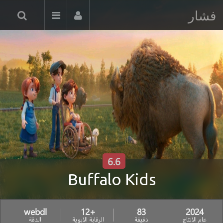
فشار
6.6
Buffalo Kids
webdl
+12
83
2024
عام الانتاج
دقيقة
الرقابة الابوية
الدقة