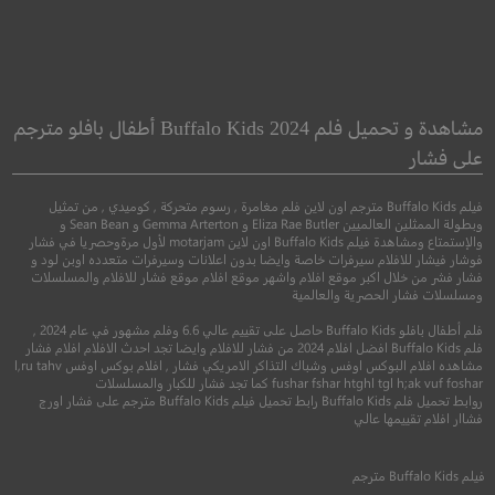
: A New Breed of
The Corrupted
Hero
الفاسد
مشاهدة و تحميل فلم Buffalo Kids 2024 أطفال بافلو مترجم
بلال: بطل من فصيل
على فشار
●
●
جريمة
دراما
اثارة
فيلم Buffalo Kids مترجم اون لاين فلم مغامرة , رسوم متحركة , كوميدي , من تمثيل
●
●
اكشن
مغامرة
رسوم م
وبطولة الممثلين العالميين Eliza Rae Butler و Gemma Arterton و Sean Bean و
والإستمتاع ومشاهدة فيلم Buffalo Kids اون لاين motarjam لأول مرةوحصريا في فشار
فوشار فيشار للافلام سيرفرات خاصة وايضا بدون اعلانات وسيرفرات متعدده اوبن لود و
فشار فشر من خلال اكبر موقع افلام واشهر موقع افلام موقع فشار للافلام والمسلسلات
ومسلسلات فشار الحصرية والعالمية
فلم أطفال بافلو Buffalo Kids حاصل على تقييم عالي 6.6 وفلم مشهور في عام 2024 ,
فلم Buffalo Kids افضل افلام 2024 من فشار للافلام وايضا تجد احدث الافلام افلام فشار
مشاهده افلام البوكس اوفس وشباك التذاكر الامريكي فشار , افلام بوكس اوفس l,ru tahv
fushar fshar htghl tgl h;ak vuf foshar كما تجد فشار للكبار والمسلسلات
روابط تحميل فلم Buffalo Kids رابط تحميل فيلم Buffalo Kids مترجم على فشار اورج
5.6
فشاار افلام تقييمها عالي
8.1
2019
+16
مترجم
فيلم
Buffalo Kids
مترجم
2016
+13
متر