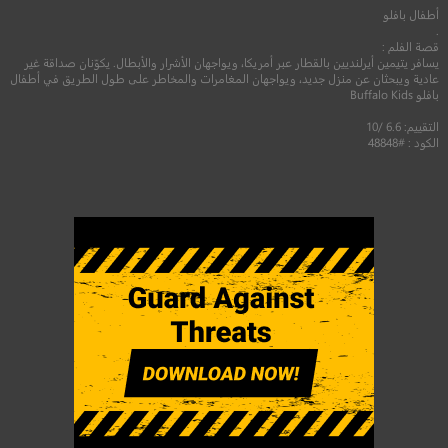
أطفال بافلو
.
قصة الفلم :
يسافر يتيمين أيرلنديين بالقطار عبر أمريكا، ويواجهان الأشرار والأبطال. يكوّنان صداقة غير
عادية ويبحثان عن منزل جديد، ويواجهان المغامرات والمخاطر على طول الطريق في أطفال
بافلو Buffalo Kids
التقييم: 6.6 /10
الكود : #48848