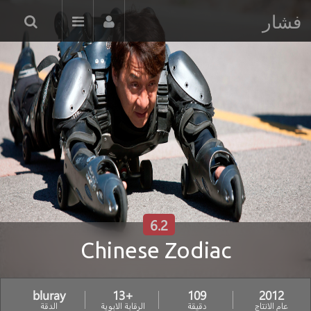
فشار
6.2
Chinese Zodiac
bluray
+13
109
2012
عام الانتاج
دقيقة
الرقابة الابوية
الدقة