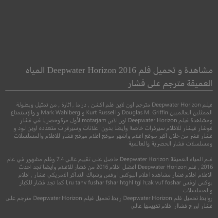
Face of an Angel
The 100 Candles
Game
حقيقة ملاك
مشاهدة و تحميل فلم Deepwater Horizon 2016 المياه
لعبة الشموع المائة
العميقة مترجم على فشار
دراما
فيلم Deepwater Horizon مترجم اون لاين فلم اكشن , دراما , اثارة , من تمثيل وبطولة
رعب
الممثلين العالميين Douglas M. Griffin و Kurt Russell و Mark Wahlberg و والإستمتاع
ومشاهدة فيلم Deepwater Horizon اون لاين motarjam لأول مرةوحصريا في فشار
فوشار فيشار للافلام سيرفرات خاصة وايضا بدون اعلانات وسيرفرات متعدده اوبن لود و
فشار فشر من خلال اكبر موقع افلام واشهر موقع افلام موقع فشار للافلام والمسلسلات
ومسلسلات فشار الحصرية والعالمية
فلم المياه العميقة Deepwater Horizon حاصل على تقييم عالي 7.4 وفلم مشهور في عام
2016 , فلم Deepwater Horizon افضل افلام 2016 من فشار للافلام وايضا تجد احدث
الافلام افلام فشار مشاهده افلام البوكس اوفس وشباك التذاكر الامريكي فشار , افلام
بوكس اوفس l,ru tahv fushar fshar htghl tgl h;ak vuf foshar كما تجد فشار للكبار
والمسلسلات
5.7
روابط تحميل فلم Deepwater Horizon رابط تحميل فيلم Deepwater Horizon مترجم على
فشار اورج فشاار افلام تقييمها عالي
5.4
2015
+16
متر