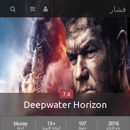
فشار
7.4
Deepwater Horizon
bluray
+13
107
2016
عام الانتاج
دقيقة
الرقابة الابوية
الدقة