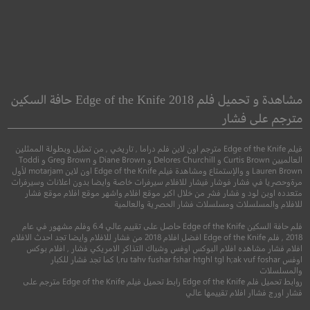
dame Bovary
ARQ
انحناء
مدام بوفاري
مشاهدة و تحميل فلم Edge of the Knife 2018 حافة السكين
مترجم على فشار
●
●
اكشن
خيال علمي
اثارة
دراما
فيلم Edge of the Knife مترجم اون لاين فلم دراما , تاريخي , من تمثيل وبطولة الممثلين
العالميين Curtis Brown و Delores Churchill و Diane Brown و Greg Brown و Toddi
Lauren Brown و والإستمتاع ومشاهدة فيلم Edge of the Knife اون لاين motarjam لأول
مرةوحصريا في فشار فوشار فيشار للافلام سيرفرات خاصة وايضا بدون اعلانات وسيرفرات
متعدده اوبن لود و فشار فشر من خلال اكبر موقع افلام واشهر موقع افلام موقع فشار
للافلام والمسلسلات ومسلسلات فشار الحصرية والعالمية
فلم حافة السكين Edge of the Knife حاصل على تقييم عالي 6.4 وفلم مشهور في عام
2018 , فلم Edge of the Knife افضل افلام 2018 من فشار للافلام وايضا تجد احدث الافلام
افلام فشار مشاهده افلام البوكس اوفس وشباك التذاكر الامريكي فشار , افلام بوكس
اوفس l,ru tahv fushar fshar htghl tgl h;ak vuf foshar كما تجد فشار للكبار
والمسلسلات
6.7
6.4
روابط تحميل فلم Edge of the Knife رابط تحميل فيلم Edge of the Knife مترجم على
فشار اورج فشاار افلام تقييمها عالي
2016
+15
مترجم
2015
+16
متر