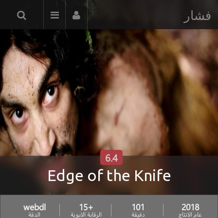
فشار
6.4
Edge of the Knife
webdl
+15
101
2018
عام الانتاج
دقيقة
الرقابة الابوية
الدقة