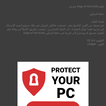
فيلم
Edge of the Knife
مترجم
حافة السكين
.
قصة الفلم :
في صيف من القرن التاسع عشر ، تجمعت عائلتان كبيرتان في ملاذ سنوي لصيد الأسماك
في جزيرة هيدا غواي البعيدة.، أحد النبلاء الساحرين ، يتسبب بطريق الخطأ في وفاة نجل
أفضل صديق له ويسارع إلى البرية في حافة السكين Edge of the Knife
التقييم: 6.4 /10
الكود : #31689