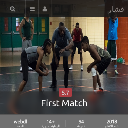
فشار
5.7
First Match
webdl
+14
94
2018
عام الانتاج
دقيقة
الرقابة الابوية
الدقة