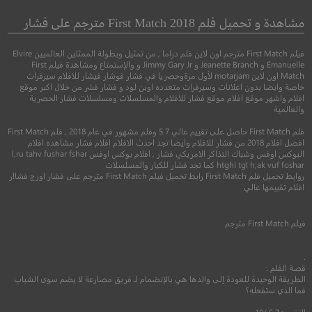
قطار سريع
مشاهدة و تحميل فلم First Match 2018 مترجم على فشار
●
كوميدي
رومانسي
فيلم First Match مترجم اون لاين فلم دراما , من تمثيل وبطولة الممثلين العالميين Elvire
●
●
اكشن
كوميدي
اث
Emanuelle و Jeanette Branch و Jimmy Gary Jr و والإستمتاع ومشاهدة فيلم First
Match اون لاين motarjam لأول مرةوحصريا في فشار فوشار فيشار للافلام سيرفرات
خاصة وايضا بدون اعلانات وسيرفرات متعدده اوبن لود و فشار فشر من خلال اكبر موقع
افلام واشهر موقع افلام موقع فشار للافلام والمسلسلات ومسلسلات فشار الحصرية
والعالمية
فلم First Match حاصل على تقييم عالي 5.7 وفلم مشهور في عام 2018 , فلم First Match
افضل افلام 2018 من فشار للافلام وايضا تجد احدث الافلام افلام فشار مشاهده افلام
البوكس اوفس وشباك التذاكر الامريكي فشار , افلام بوكس اوفس l,ru tahv fushar fshar
htghl tgl h;ak vuf foshar كما تجد فشار للكبار والمسلسلات
روابط تحميل فلم First Match رابط تحميل فيلم First Match مترجم على فشار اورج فشاار
6.3
افلام تقييمها عالي
7.5
2016
+16
مترجم
فيلم
First Match
مترجم
2022
+15
متر
.
قصة الفلم :
الطريقة الوحيدة للعودة إلى والدها هي بالإنضمام لـ فريق مصارعة لا يضم سوى الشباب
فما الذي ستفعله؟
التقييم: 5.7 /10