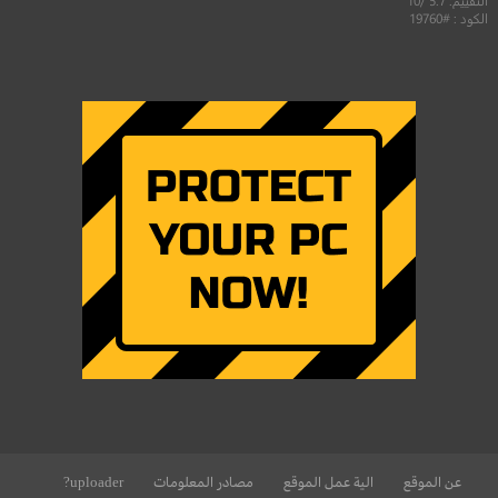
الكود : #19760
عن الموقع
الية عمل الموقع
مصادر المعلومات
uploader?