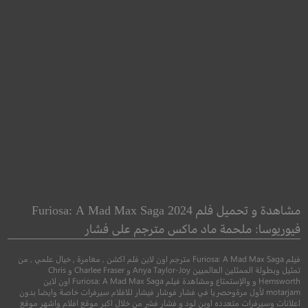
haos Walking
The Transporter
الناقل
سريان الفوضى
مشاهدة و تحميل فلم Furiosa: A Mad Max Saga 2024
فيوريوسا: ملحمة ماد ماكس مترجم على فشار
●
●
●
اكشن
جريمة
اثارة
مغامرة
خيال علمي
فيلم Furiosa: A Mad Max Saga مترجم اون لاين فلم اكشن , مغامرة , خيال علمي , من
تمثيل وبطولة الممثلين العالميين Anya Taylor-Joy و Charlee Fraser و Chris
Hemsworth و والإستمتاع ومشاهدة فيلم Furiosa: A Mad Max Saga اون لاين
motarjam لأول مرةوحصريا في فشار فوشار فيشار للافلام سيرفرات خاصة وايضا بدون
اعلانات وسيرفرات متعدده اوبن لود و فشار فشر من خلال اكبر موقع افلام واشهر موقع