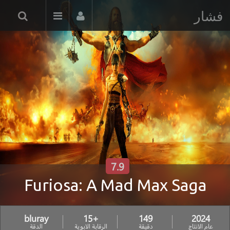
فشار
7.9
Furiosa: A Mad Max Saga
bluray
+15
149
2024
عام الانتاج
دقيقة
الرقابة الابوية
الدقة