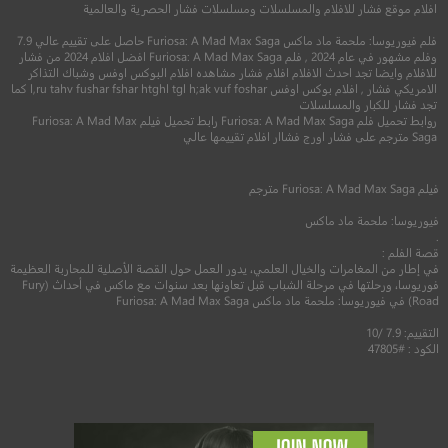
افلام موقع فشار للافلام والمسلسلات ومسلسلات فشار الحصرية والعالمية
فلم فيوريوسا: ملحمة ماد ماكس Furiosa: A Mad Max Saga حاصل على تقييم عالي 7.9
وفلم مشهور في عام 2024 , فلم Furiosa: A Mad Max Saga افضل افلام 2024 من فشار
للافلام وايضا تجد احدث الافلام افلام فشار مشاهده افلام البوكس اوفس وشباك التذاكر
الامريكي فشار , افلام بوكس اوفس l,ru tahv fushar fshar htghl tgl h;ak vuf foshar كما
تجد فشار للكبار والمسلسلات
5.8
6.8
روابط تحميل فلم Furiosa: A Mad Max Saga رابط تحميل فيلم Furiosa: A Mad Max
Saga مترجم على فشار اورج فشاار افلام تقييمها عالي
2002
+13
مترجم
2021
+13
متر
فيلم
Furiosa: A Mad Max Saga
مترجم
فيوريوسا: ملحمة ماد ماكس
.
قصة الفلم :
في إطار من المغامرات والخيال العلمي، يدور العمل حول القصة الأصلية للمحاربة العظيمة
فوريوسا، ورحلتها في مرحلة الشباب قبل تعاونها بعد سنوات مع ماكس في أحداث (Fury
Road) في فيوريوسا: ملحمة ماد ماكس Furiosa: A Mad Max Saga
التقييم: 7.9 /10
الكود : #47805