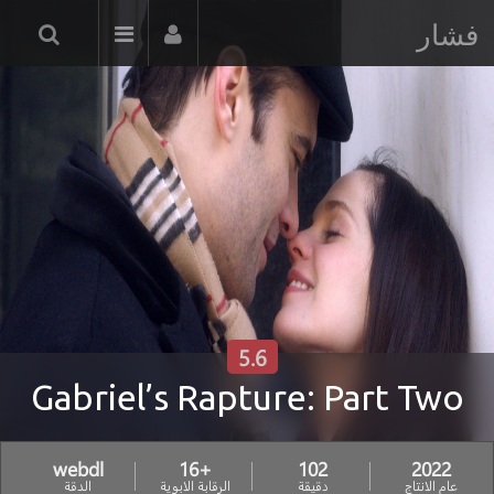
فشار
5.6
Gabriel’s Rapture: Part Two
webdl
+16
102
2022
عام الانتاج
دقيقة
الرقابة الابوية
الدقة