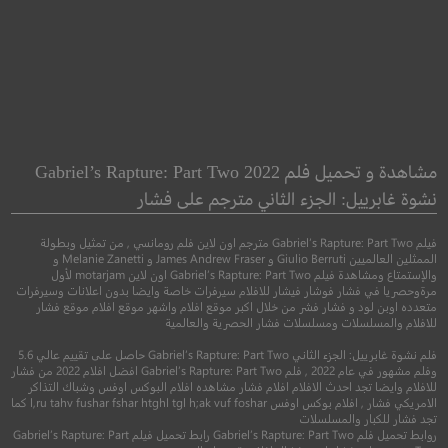
he Gateway
High Noon
عالية الظهر
البوابة
مشاهدة و تحميل فلم Gabriel’s Rapture: Part Two 2022
نشوة غابرييل: الجزء الثاني مترجم على فشار
●
●
●
دراما
غربي
جريمة
دراما
اثار
فيلم Gabriel’s Rapture: Part Two مترجم اون لاين فلم رومانسي , من تمثيل وبطولة
الممثلين العالميين Giulio Berruti و James Andrew Fraser و Melanie Zanetti و
والإستمتاع ومشاهدة فيلم Gabriel’s Rapture: Part Two اون لاين motarjam لأول
مرةوحصريا في فشار فوشار فيشار للافلام سيرفرات خاصة وايضا بدون اعلانات وسيرفرات
متعدده اوبن لود و فشار فشر من خلال اكبر موقع افلام واشهر موقع افلام موقع فشار
للافلام والمسلسلات ومسلسلات فشار الحصرية والعالمية
فلم نشوة غابرييل: الجزء الثاني Gabriel’s Rapture: Part Two حاصل على تقييم عالي 5.6
وفلم مشهور في عام 2022 , فلم Gabriel’s Rapture: Part Two افضل افلام 2022 من فشار
للافلام وايضا تجد احدث الافلام افلام فشار مشاهده افلام البوكس اوفس وشباك التذاكر
الامريكي فشار , افلام بوكس اوفس l,ru tahv fushar fshar htghl tgl h;ak vuf foshar كما
تجد فشار للكبار والمسلسلات
4.5
8.1
روابط تحميل فلم Gabriel’s Rapture: Part Two رابط تحميل فيلم Gabriel’s Rapture: Part