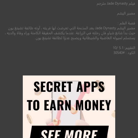
فيلم
Jade Dynasty
مترجم
مصير اليشم
.
قصة الفلم :
مصير اليشم Jade Dynasty بعد المذبحة التي تعرضت لها قريته ، آوته طائفة تشينغ يون
حيث بدأ شانغ شياو فان رحلته في الزراعة. عندما يكتشف الحقيقة الكامنة وراء وفاة والديه ،
يستسلم لميوله الغاضبة والشيطانية ويصبح عدوًا لطائفة تشينغ يون.
التقييم: 5.1 /10
الكود : #30540