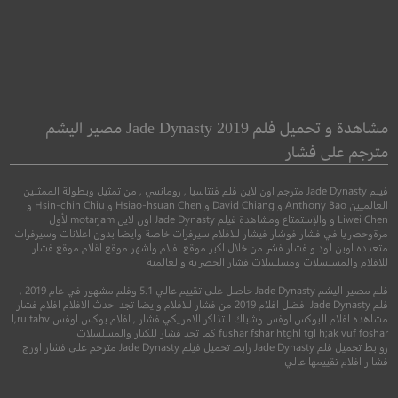
oom for Rent
Teen Titans: The
Judas Contract
غرفة للإيجار
مشاهدة و تحميل فلم Jade Dynasty 2019 مصير اليشم
مترجم على فشار
●
●
اكشن
مغامرة
رسوم متحركة
●
غموض
اثارة
فيلم Jade Dynasty مترجم اون لاين فلم فنتاسيا , رومانسي , من تمثيل وبطولة الممثلين
العالميين Anthony Bao و David Chiang و Hsiao-hsuan Chen و Hsin-chih Chiu و
Liwei Chen و والإستمتاع ومشاهدة فيلم Jade Dynasty اون لاين motarjam لأول
مرةوحصريا في فشار فوشار فيشار للافلام سيرفرات خاصة وايضا بدون اعلانات وسيرفرات
متعدده اوبن لود و فشار فشر من خلال اكبر موقع افلام واشهر موقع افلام موقع فشار
للافلام والمسلسلات ومسلسلات فشار الحصرية والعالمية
فلم مصير اليشم Jade Dynasty حاصل على تقييم عالي 5.1 وفلم مشهور في عام 2019 ,
فلم Jade Dynasty افضل افلام 2019 من فشار للافلام وايضا تجد احدث الافلام افلام فشار
مشاهده افلام البوكس اوفس وشباك التذاكر الامريكي فشار , افلام بوكس اوفس l,ru tahv
fushar fshar htghl tgl h;ak vuf foshar كما تجد فشار للكبار والمسلسلات
روابط تحميل فلم Jade Dynasty رابط تحميل فيلم Jade Dynasty مترجم على فشار اورج
7.1
5.8
فشاار افلام تقييمها عالي
2017
+13
مترجم
2019
+15
متر