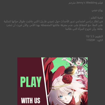
فيلم
Jenny’s Wedding
مترجم
زواج جيني
.
قصة الفلم :
في إطار درامي اجتماعي تدور الأحداث حول (جيني فاريل) التي عاشت طوال حياتها كمثلية
على الملأ، مع الحفاظ على عدم معرفة عائلتها المتحفظة بهذا الأمر، والآن قررت أن تنشئ
عائلة، وأن تتزوج المرأة التي طالما
التقييم: 5.5 /10
الكود : #11920