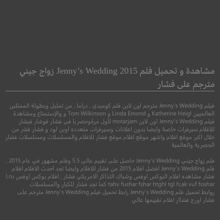
icence to Kill
Extraction
استخراج
رخصة للقتل
مشاهدة و تحميل فلم Jenny’s Wedding 2015 زواج جيني
مترجم على فشار
●
●
●
●
اكشن
مغامرة
اثارة
اكشن
مغامرة
جري
فيلم Jenny’s Wedding مترجم اون لاين فلم كوميدي , دراما , من تمثيل وبطولة الممثلين
العالميين Katherine Heigl و Linda Emond و Tom Wilkinson و والإستمتاع ومشاهدة
فيلم Jenny’s Wedding اون لاين motarjam لأول مرةوحصريا في فشار فوشار فيشار
للافلام سيرفرات خاصة وايضا بدون اعلانات وسيرفرات متعدده اوبن لود و فشار فشر من
خلال اكبر موقع افلام واشهر موقع افلام موقع فشار للافلام والمسلسلات ومسلسلات فشار
الحصرية والعالمية
فلم زواج جيني Jenny’s Wedding حاصل على تقييم عالي 5.5 وفلم مشهور في عام 2015 ,
فلم Jenny’s Wedding افضل افلام 2015 من فشار للافلام وايضا تجد احدث الافلام افلام
فشار مشاهده افلام البوكس اوفس وشباك التذاكر الامريكي فشار , افلام بوكس اوفس l,ru
tahv fushar fshar htghl tgl h;ak vuf foshar كما تجد فشار للكبار والمسلسلات
روابط تحميل فلم Jenny’s Wedding رابط تحميل فيلم Jenny’s Wedding مترجم على
6.6
6.9
فشار اورج فشاار افلام تقييمها عالي
2020
+13
مترجم
1989
PG-13
مت