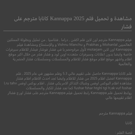
r The Pandemic
1944
1944
بعد الوباء
مشاهدة و تحميل فلم Kannappa 2025 كانابا مترجم على
فشار
●
دراما
حرب
خيال علمي
فيلم Kannappa مترجم اون لاين فلم اكشن , دراما , فنتاسيا , من تمثيل وبطولة الممثلين
العالميين Mohanlal و Prabhas و Vishnu Manchu و والإستمتاع ومشاهدة فيلم
Kannappa اون لاين motarjam لأول مرةوحصريا في فشار فوشار فيشار للافلام سيرفرات
خاصة وايضا بدون اعلانات وسيرفرات متعدده اوبن لود و فشار فشر من خلال اكبر موقع
افلام واشهر موقع افلام موقع فشار للافلام والمسلسلات ومسلسلات فشار الحصرية
والعالمية
فلم كانابا Kannappa حاصل على تقييم عالي 5.3 وفلم مشهور في عام 2025 , فلم
Kannappa افضل افلام 2025 من فشار للافلام وايضا تجد احدث الافلام افلام فشار
مشاهده افلام البوكس اوفس وشباك التذاكر الامريكي فشار , افلام بوكس اوفس l,ru tahv
fushar fshar htghl tgl h;ak vuf foshar كما تجد فشار للكبار والمسلسلات
روابط تحميل فلم Kannappa رابط تحميل فيلم Kannappa مترجم على فشار اورج فشاار
6.3
7.5
افلام تقييمها عالي
2015
+16
مترجم
2022
+13
متر
فيلم
Kannappa
مترجم
كانابا
.
قصة الفلم :