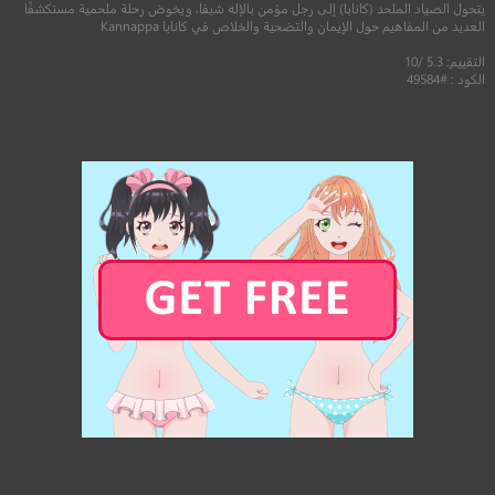
يتحول الصياد الملحد (كانابا) إلى رجل مؤمن بالإله شيفا، ويخوض رحلة ملحمية مستكشفًا
العديد من المفاهيم حول الإيمان والتضحية والخلاص في كانابا Kannappa
التقييم: 5.3 /10
الكود : #49584