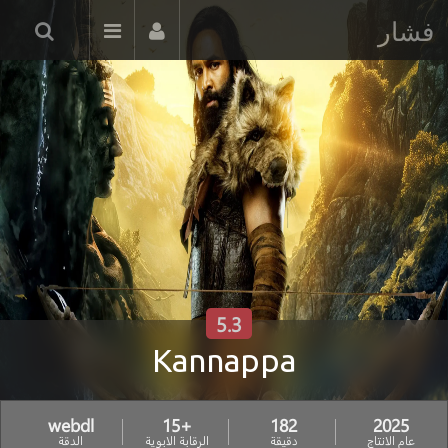
فشار
5.3
Kannappa
webdl
+15
182
2025
عام الانتاج
دقيقة
الرقابة الابوية
الدقة