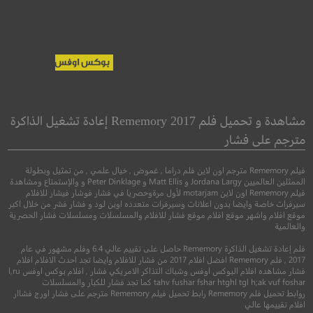
t-Man and the
The Levelling
p: Quantumania
مشاهدة و تحميل فلم Rememory 2017 إعادة تشغيل الذاكرة
الرجل النمل والدب
مترجم على فشار
دراما
كوانتومانيا
فيلم Rememory مترجم اون لاين فلم دراما , غموض , خيال علمي , من تمثيل وبطولة
الممثلين العالميين Jordana Largy و Matt Ellis و Peter Dinklage و والإستمتاع ومشاهدة
●
●
فيلم Rememory اون لاين motarjam لأول مرةوحصريا في فشار فوشار فيشار للافلام
اكشن
مغامرة
كوم
سيرفرات خاصة وايضا بدون اعلانات وسيرفرات متعدده اوبن لود و فشار فشر من خلال اكبر
موقع افلام واشهر موقع افلام موقع فشار للافلام والمسلسلات ومسلسلات فشار الحصرية
والعالمية
فلم إعادة تشغيل الذاكرة Rememory حاصل على تقييم عالي 6.4 وفلم مشهور في عام
2017 , فلم Rememory افضل افلام 2017 من فشار للافلام وايضا تجد احدث الافلام افلام
فشار مشاهده افلام البوكس اوفس وشباك التذاكر الامريكي فشار , افلام بوكس اوفس l,ru
6.3
tahv fushar fshar htghl tgl h;ak vuf foshar كما تجد فشار للكبار والمسلسلات
روابط تحميل فلم Rememory رابط تحميل فيلم Rememory مترجم على فشار اورج فشاار
افلام تقييمها عالي