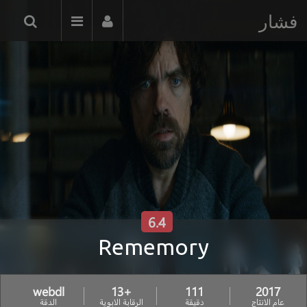
فشار
6.4
Rememory
webdl
+13
111
2017
عام الانتاج
دقيقة
الرقابة الابوية
الدقة