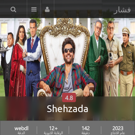
فشار
4.8
Shehzada
webdl
+12
142
2023
عام الانتاج
دقيقة
الرقابة الابوية
الدقة