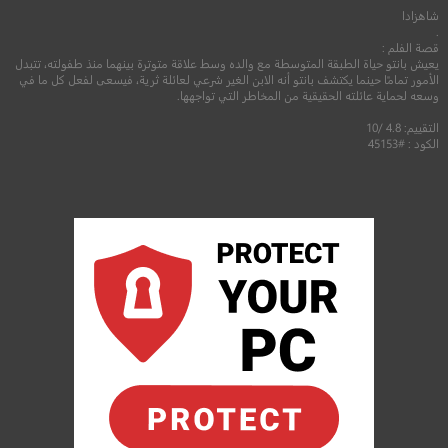
شاهزادا
.
قصة الفلم :
يعيش بانتو حياة الطبقة المتوسطة مع والده وسط علاقة متوترة بينهما منذ طفولته، تتبدل
الأمور تمامًا حينما يكتشف بانتو أنه الابن الغير شرعي لعائلة ثرية، فيسعى لفعل كل ما في
وسعه لحماية عائلته الحقيقية من المخاطر التي تواجهها.
التقييم: 4.8 /10
الكود : #45153