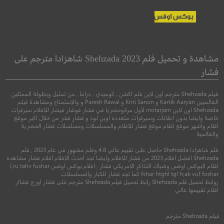
Léon: The
Bodies Bodies Bodies
Professional
جسد جسد جسد
مشاهدة و تحميل فلم Shehzada 2023 شاهزادا مترجم على
ليون: المحترف
فشار
●
●
كوميدي
رعب
اثارة
فيلم Shehzada مترجم اون لاين فلم اكشن , كوميدي , دراما , من تمثيل وبطولة الممثلين
●
●
جريمة
دراما
اثار
العالميين Kartik Aaryan و Kriti Sanon و Paresh Rawal و والإستمتاع ومشاهدة فيلم
Shehzada اون لاين motarjam لأول مرةوحصريا في فشار فوشار فيشار للافلام سيرفرات
خاصة وايضا بدون اعلانات وسيرفرات متعدده اوبن لود و فشار فشر من خلال اكبر موقع
افلام واشهر موقع افلام موقع فشار للافلام والمسلسلات ومسلسلات فشار الحصرية
والعالمية
فلم شاهزادا Shehzada حاصل على تقييم عالي 4.8 وفلم مشهور في عام 2023 , فلم
Shehzada افضل افلام 2023 من فشار للافلام وايضا تجد احدث الافلام افلام فشار مشاهده
افلام البوكس اوفس وشباك التذاكر الامريكي فشار , افلام بوكس اوفس l,ru tahv fushar
fshar htghl tgl h;ak vuf foshar كما تجد فشار للكبار والمسلسلات
روابط تحميل فلم Shehzada رابط تحميل فيلم Shehzada مترجم على فشار اورج فشاار
6.7
افلام تقييمها عالي
8.6
2022
+15
مترجم
فيلم
Shehzada
مترجم
1994
+16
متر