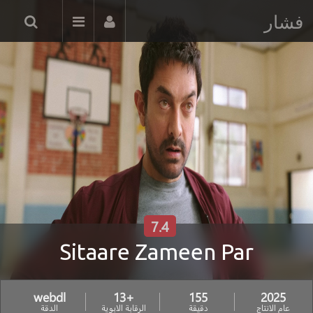
فشار
7.4
Sitaare Zameen Par
webdl
+13
155
2025
عام الانتاج
دقيقة
الرقابة الابوية
الدقة