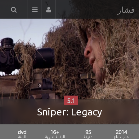
فشار
5.1
Sniper: Legacy
dvd
+16
95
2014
عام الانتاج
دقيقة
الرقابة الابوية
الدقة