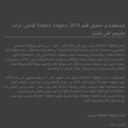
kuza Princess
The Munsters
الوحوش
اميرة ياكوزا
مشاهدة و تحميل فلم Sniper: Legacy 2014 قناص: تراث
مترجم على فشار
●
●
كوميدي
عائلي
فنتاسيا
اثارة
فيلم Sniper: Legacy مترجم اون لاين فلم اكشن , اثارة , من تمثيل وبطولة الممثلين
العالميين Asen Asenov و Chad Michael Collins و Dennis Haysbert و Tom Berenger
و Vasil Enev و والإستمتاع ومشاهدة فيلم Sniper: Legacy اون لاين motarjam لأول
مرةوحصريا في فشار فوشار فيشار للافلام سيرفرات خاصة وايضا بدون اعلانات وسيرفرات
متعدده اوبن لود و فشار فشر من خلال اكبر موقع افلام واشهر موقع افلام موقع فشار
للافلام والمسلسلات ومسلسلات فشار الحصرية والعالمية
فلم قناص: تراث Sniper: Legacy حاصل على تقييم عالي 5.1 وفلم مشهور في عام 2014 ,
فلم Sniper: Legacy افضل افلام 2014 من فشار للافلام وايضا تجد احدث الافلام افلام
فشار مشاهده افلام البوكس اوفس وشباك التذاكر الامريكي فشار , افلام بوكس اوفس l,ru
tahv fushar fshar htghl tgl h;ak vuf foshar كما تجد فشار للكبار والمسلسلات
روابط تحميل فلم Sniper: Legacy رابط تحميل فيلم Sniper: Legacy مترجم على فشار
4.2
4.5
اورج فشاار افلام تقييمها عالي
2022
+8
مترجم
2021
+15
متر
فيلم
Sniper: Legacy
مترجم
قناص: تراث