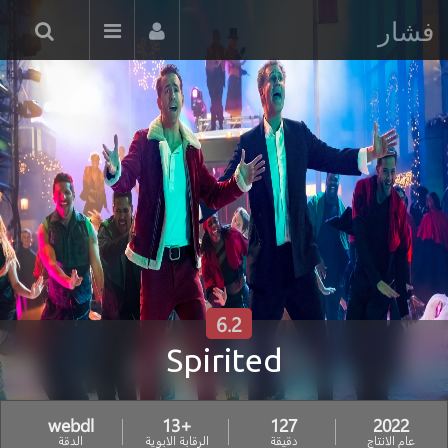
فشار
6.2
Spirited
webdl
+13
127
2022
عام الانتاج
دقيقة
الرقابة الابوية
الدقة