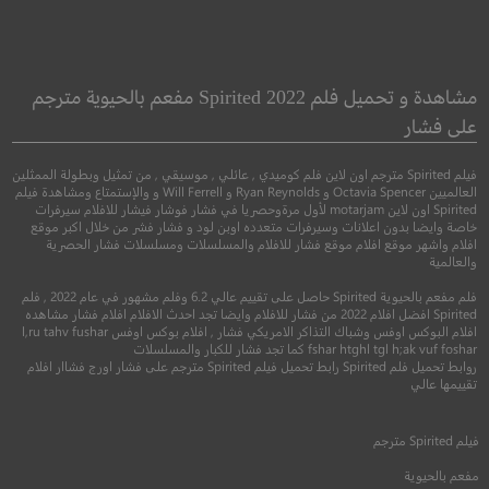
Hush
Partisan
موالي
مشاهدة و تحميل فلم Spirited 2022 مفعم بالحيوية مترجم
على فشار
●
رعب
اثارة
●
دراما
اثارة
فيلم Spirited مترجم اون لاين فلم كوميدي , عائلي , موسيقي , من تمثيل وبطولة الممثلين
العالميين Octavia Spencer و Ryan Reynolds و Will Ferrell و والإستمتاع ومشاهدة فيلم
Spirited اون لاين motarjam لأول مرةوحصريا في فشار فوشار فيشار للافلام سيرفرات
خاصة وايضا بدون اعلانات وسيرفرات متعدده اوبن لود و فشار فشر من خلال اكبر موقع
افلام واشهر موقع افلام موقع فشار للافلام والمسلسلات ومسلسلات فشار الحصرية
والعالمية
فلم مفعم بالحيوية Spirited حاصل على تقييم عالي 6.2 وفلم مشهور في عام 2022 , فلم
Spirited افضل افلام 2022 من فشار للافلام وايضا تجد احدث الافلام افلام فشار مشاهده
افلام البوكس اوفس وشباك التذاكر الامريكي فشار , افلام بوكس اوفس l,ru tahv fushar
6.7
fshar htghl tgl h;ak vuf foshar كما تجد فشار للكبار والمسلسلات
روابط تحميل فلم Spirited رابط تحميل فيلم Spirited مترجم على فشار اورج فشاار افلام
6.8
تقييمها عالي
2016
+16
متر
2015
+16
مترجم
فيلم
Spirited
مترجم
مفعم بالحيوية