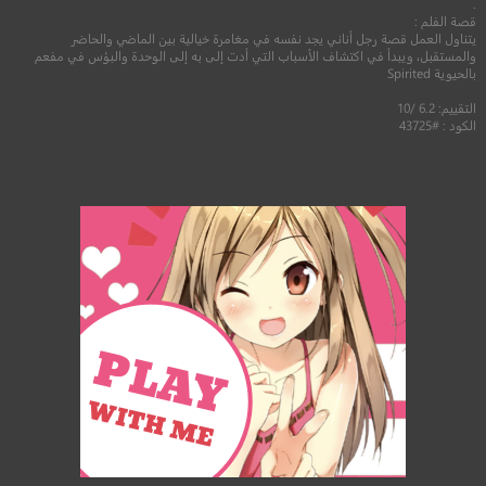
.
قصة الفلم :
يتناول العمل قصة رجل أناني يجد نفسه في مغامرة خيالية بين الماضي والحاضر
والمستقبل، ويبدأ في اكتشاف الأسباب التي أدت إلى به إلى الوحدة والبؤس في مفعم
بالحيوية Spirited
التقييم: 6.2 /10
الكود : #43725