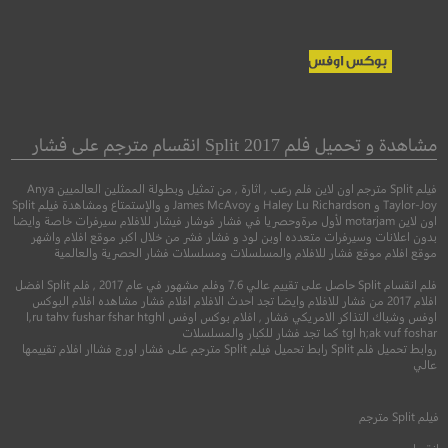
Coronation
Spencer
سبنسر
تتويج
مشاهدة و تحميل فلم Split 2017 انقسام مترجم على فشار
فيلم Split مترجم اون لاين فلم رعب , اثارة , من تمثيل وبطولة الممثلين العالميين Anya
●
سيرة
دراما
وثائقي
Taylor-Joy و Haley Lu Richardson و James McAvoy و والإستمتاع ومشاهدة فيلم Split
اون لاين motarjam لأول مرةوحصريا في فشار فوشار فيشار للافلام سيرفرات خاصة وايضا
بدون اعلانات وسيرفرات متعدده اوبن لود و فشار فشر من خلال اكبر موقع افلام واشهر
موقع افلام موقع فشار للافلام والمسلسلات ومسلسلات فشار الحصرية والعالمية
فلم انقسام Split حاصل على تقييم عالي 7.6 وفلم مشهور في عام 2017 , فلم Split افضل
افلام 2017 من فشار للافلام وايضا تجد احدث الافلام افلام فشار مشاهده افلام البوكس
اوفس وشباك التذاكر الامريكي فشار , افلام بوكس اوفس l,ru tahv fushar fshar htghl
tgl h;ak vuf foshar كما تجد فشار للكبار والمسلسلات
روابط تحميل فلم Split رابط تحميل فيلم Split مترجم على فشار اورج فشاار افلام تقييمها
عالي
6.8
6.8
فيلم
Split
مترجم
انقسام