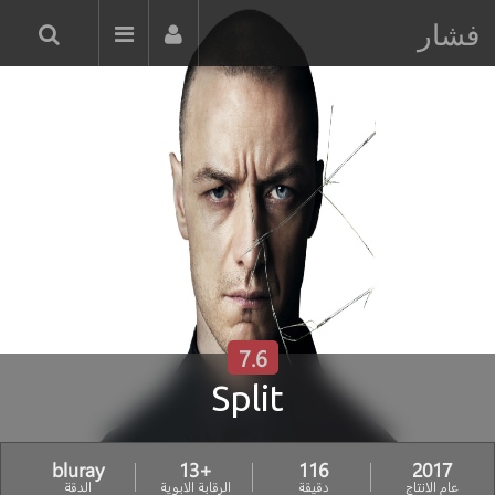
فشار
7.6
Split
bluray
+13
116
2017
عام الانتاج
دقيقة
الرقابة الابوية
الدقة