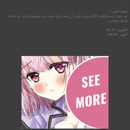
.
قصة الفلم :
تيد جونز، المستكشف الأكثر حرجا، يجب أن ينقذ سارة حبيبته من مليونيرا يبحث عن قلادة
الملك ميداس.
التقييم: 6.1 /10
الكود : #19870