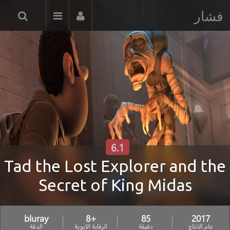
فشار
6.1
Tad the Lost Explorer and the
Secret of King Midas
bluray
+8
85
2017
عام الانتاج
دقيقة
الرقابة الابوية
الدقة