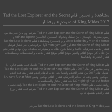
 Midnight Man
blue beetle
خنفساء زرقاء
مشاهدة و تحميل فلم Tad the Lost Explorer and the Secret
of King Midas 2017 مترجم على فشار
●
●
كوميدي
دراما
اثا
●
●
اكشن
مغامرة
خيال علمي
فيلم Tad the Lost Explorer and the Secret of King Midas مترجم اون لاين فلم مغامرة ,
رسوم متحركة , كوميدي , من تمثيل وبطولة الممثلين العالميين Adriana Ugarte و
Michelle Jenner و Óscar Barberán و والإستمتاع ومشاهدة فيلم Tad the Lost Explorer
and the Secret of King Midas اون لاين motarjam لأول مرةوحصريا في فشار فوشار
فيشار للافلام سيرفرات خاصة وايضا بدون اعلانات وسيرفرات متعدده اوبن لود و فشار فشر
من خلال اكبر موقع افلام واشهر موقع افلام موقع فشار للافلام والمسلسلات ومسلسلات
فشار الحصرية والعالمية
فلم Tad the Lost Explorer and the Secret of King Midas حاصل على تقييم عالي 6.1
وفلم مشهور في عام 2017 , فلم Tad the Lost Explorer and the Secret of King Midas
4.4
افضل افلام 2017 من فشار للافلام وايضا تجد احدث الافلام افلام فشار مشاهده افلام
البوكس اوفس وشباك التذاكر الامريكي فشار , افلام بوكس اوفس l,ru tahv fushar fshar
6.8
htghl tgl h;ak vuf foshar كما تجد فشار للكبار والمسلسلات
2017
+16
متر
روابط تحميل فلم Tad the Lost Explorer and the Secret of King Midas رابط تحميل
فيلم Tad the Lost Explorer and the Secret of King Midas مترجم على فشار اورج
2023
+13
مترجم
فشاار افلام تقييمها عالي
فيلم
Tad the Lost Explorer and the Secret of King Midas
مترجم