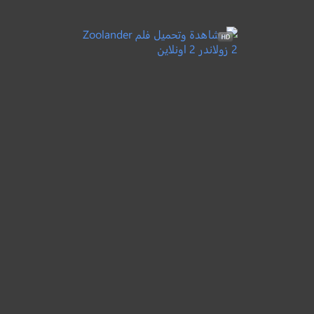
Zoolander
كوميدي
6.6
2001
+12
مترجم
Zoolander 2
زولاندر 2