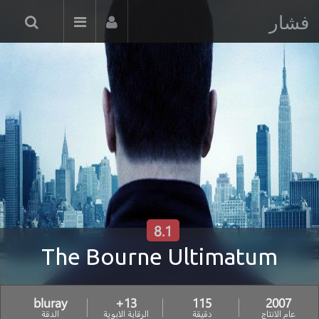
فشار
8.1
The Bourne Ultimatum
bluray
13+
115
2007
عام الانتاج
دقيقة
الرقابة الابوية
الدقة