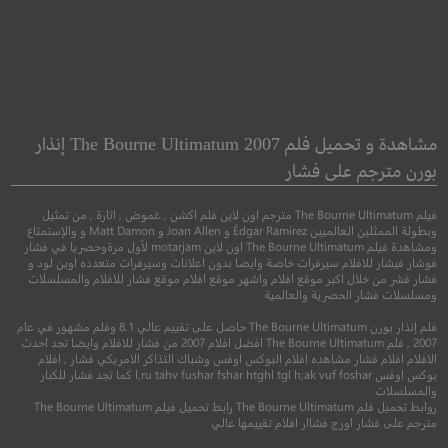
ng Fu Panda 4
The Falling
السقوط
كونج فو باندا 4
مشاهدة و تحميل فلم The Bourne Ultimatum 2007 إنذار
بورن مترجم على فشار
●
●
●
دراما
غموض
اكشن
مغامرة
رسوم م
فيلم The Bourne Ultimatum مترجم اون لاين فلم اكشن , غموض , اثارة , من تمثيل
وبطولة الممثلين العالميين Édgar Ramírez و Joan Allen و Matt Damon و والإستمتاع
ومشاهدة فيلم The Bourne Ultimatum اون لاين motarjam لأول مرةوحصريا في فشار
فوشار فيشار للافلام سيرفرات خاصة وايضا بدون اعلانات وسيرفرات متعدده اوبن لود و
فشار فشر من خلال اكبر موقع افلام واشهر موقع افلام موقع فشار للافلام والمسلسلات
ومسلسلات فشار الحصرية والعالمية
فلم إنذار بورن The Bourne Ultimatum حاصل على تقييم عالي 8.1 وفلم مشهور في عام
2007 , فلم The Bourne Ultimatum افضل افلام 2007 من فشار للافلام وايضا تجد احدث
الافلام افلام فشار مشاهده افلام البوكس اوفس وشباك التذاكر الامريكي فشار , افلام
بوكس اوفس l,ru tahv fushar fshar htghl tgl h;ak vuf foshar كما تجد فشار للكبار
والمسلسلات
6.5
5.5
روابط تحميل فلم The Bourne Ultimatum رابط تحميل فيلم The Bourne Ultimatum
مترجم على فشار اورج فشاار افلام تقييمها عالي
2015
+15
مترجم
2024
+11
متر