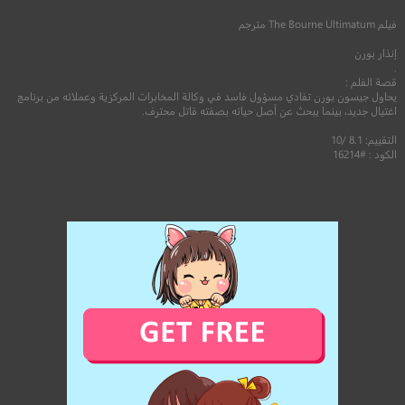
فيلم
The Bourne Ultimatum
مترجم
إنذار بورن
.
قصة الفلم :
يحاول جيسون بورن تفادي مسؤول فاسد في وكالة المخابرات المركزية وعملائه من برنامج
اغتيال جديد، بينما يبحث عن أصل حياته بصفته قاتل محترف.
التقييم: 8.1 /10
الكود : #16214