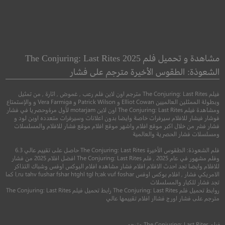
erminator 2:
The Wind
udgment Day
الرياح
مشاهدة و تحميل فلم The Conjuring: Last Rites 2025
النهاية 2 : يوم القيامة
الشعوذة: الطقوس الأخيرة مترجم على فشار
●
رعب
غربي
فيلم The Conjuring: Last Rites مترجم اون لاين فلم رعب , غموض , اثارة , من تمثيل
●
●
اكشن
خيال علمي
وبطولة الممثلين العالميين Elliot Cowan و Patrick Wilson و Vera Farmiga و والإستمتاع
ومشاهدة فيلم The Conjuring: Last Rites اون لاين motarjam لأول مرةوحصريا في فشار
فوشار فيشار للافلام سيرفرات خاصة وايضا بدون اعلانات وسيرفرات متعدده اوبن لود و
فشار فشر من خلال اكبر موقع افلام واشهر موقع افلام موقع فشار للافلام والمسلسلات
ومسلسلات فشار الحصرية والعالمية
فلم الشعوذة: الطقوس الأخيرة The Conjuring: Last Rites حاصل على تقييم عالي 6.3
وفلم مشهور في عام 2025 , فلم The Conjuring: Last Rites افضل افلام 2025 من فشار
للافلام وايضا تجد احدث الافلام افلام فشار مشاهده افلام البوكس اوفس وشباك التذاكر
الامريكي فشار , افلام بوكس اوفس l,ru tahv fushar fshar htghl tgl h;ak vuf foshar كما
تجد فشار للكبار والمسلسلات
5.5
روابط تحميل فلم The Conjuring: Last Rites رابط تحميل فيلم The Conjuring: Last Rites
مترجم على فشار اورج فشاار افلام تقييمها عالي
8.5
2018
+15
مترجم
1991
R
مترج
فيلم
The Conjuring: Last Rites
مترجم