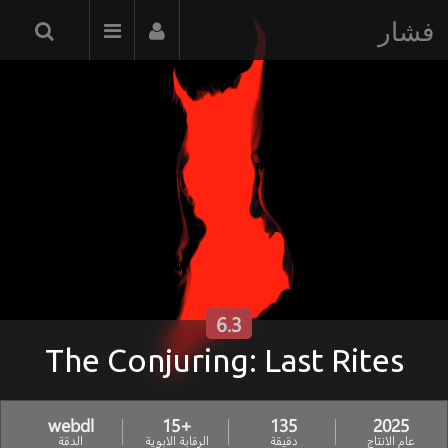
فشار
6.3
The Conjuring: Last Rites
webdl
+15
135
2025
عام الانتاج
دقيقة
الرقابة الابوية
الدقة