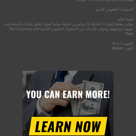
الشعوذة: الطقوس الأخيرة
.
قصة الفلم :
يتولى محققا الحوادث الخارقة (إد) و(لورين) قضية مرعبة أخيرة، تتعلق بكيانات غامضة يجب
عليهما مواجهتها، وتتوالى الأحداث في الشعوذة: الطقوس الأخيرة The Conjuring: Last
Rites
التقييم: 6.3 /10
الكود : #49630