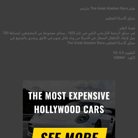
فيلم
The Great Alaskan Race
مترجم
سباق ألاسكا العظيم
.
قصة الفلم :
في سباق الرحمة التاريخي الكبير في عام 1925 ، يسافر مجموعة من المشجعين لمسافة 700
ميل لإنقاذ الأطفال الصغار في ألاسكا من وباء قاتل يحوم في اﻷفق ويحدق بالجميع في
سباق ألاسكا العظيم The Great Alaskan Race
التقييم: 4.9 /10
الكود : #30896