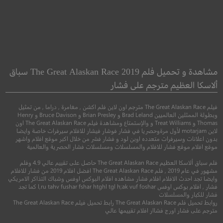
hosts of War
Dark Waters
مياه ملوثة
أشباح الحرب
مشاهدة و تحميل فلم The Great Alaskan Race 2019 سباق
ألاسكا العظيم مترجم على فشار
●
●
●
●
سيرة
دراما
تاريخي
رعب
اثارة
حرب
فيلم The Great Alaskan Race مترجم اون لاين فلم اكشن , مغامرة , دراما , من تمثيل
وبطولة الممثلين العالميين Brad Leland و Brian Presley و Bruce Davison و Henry
Thomas و Treat Williams و والإستمتاع ومشاهدة فيلم The Great Alaskan Race اون
لاين motarjam لأول مرةوحصريا في فشار فوشار فيشار للافلام سيرفرات خاصة وايضا
بدون اعلانات وسيرفرات متعدده اوبن لود و فشار فشر من خلال اكبر موقع افلام واشهر
موقع افلام موقع فشار للافلام والمسلسلات ومسلسلات فشار الحصرية والعالمية
فلم سباق ألاسكا العظيم The Great Alaskan Race حاصل على تقييم عالي 4.9 وفلم
مشهور في عام 2019 , فلم The Great Alaskan Race افضل افلام 2019 من فشار للافلام
وايضا تجد احدث الافلام افلام فشار مشاهده افلام البوكس اوفس وشباك التذاكر الامريكي
فشار , افلام بوكس اوفس l,ru tahv fushar fshar htghl tgl h;ak vuf foshar كما تجد
فشار للكبار والمسلسلات
5.4
7.6
روابط تحميل فلم The Great Alaskan Race رابط تحميل فيلم The Great Alaskan Race
مترجم على فشار اورج فشاار افلام تقييمها عالي
2019
+13
مترجم
2020
+15
متر