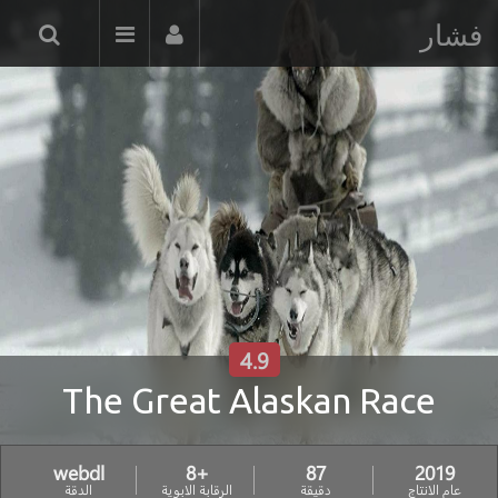
فشار
4.9
The Great Alaskan Race
webdl
+8
87
2019
عام الانتاج
دقيقة
الرقابة الابوية
الدقة