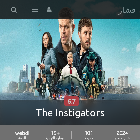
فشار
6.7
The Instigators
webdl
+15
101
2024
عام الانتاج
دقيقة
الرقابة الابوية
الدقة