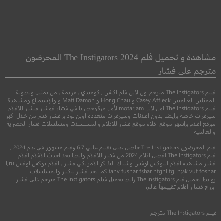
ecious Cargo
IO: Last on Earth
البضائع النفيسة
مشاهدة و تحميل فلم The Instigators 2024 المحرضون
مترجم على فشار
●
●
مغامرة
دراما
رومانسي
●
●
اكشن
جريمة
درا
فيلم The Instigators مترجم اون لاين فلم اكشن , كوميدي , جريمة , من تمثيل وبطولة
الممثلين العالميين Casey Affleck و Hong Chau و Matt Damon و والإستمتاع ومشاهدة
فيلم The Instigators اون لاين motarjam لأول مرةوحصريا في فشار فوشار فيشار للافلام
سيرفرات خاصة وايضا بدون اعلانات وسيرفرات متعدده اوبن لود و فشار فشر من خلال اكبر
موقع افلام واشهر موقع افلام موقع فشار للافلام والمسلسلات ومسلسلات فشار الحصرية
والعالمية
فلم المحرضون The Instigators حاصل على تقييم عالي 6.7 وفلم مشهور في عام 2024 ,
فلم The Instigators افضل افلام 2024 من فشار للافلام وايضا تجد احدث الافلام افلام
فشار مشاهده افلام البوكس اوفس وشباك التذاكر الامريكي فشار , افلام بوكس اوفس l,ru
4.7
tahv fushar fshar htghl tgl h;ak vuf foshar كما تجد فشار للكبار والمسلسلات
روابط تحميل فلم The Instigators رابط تحميل فيلم The Instigators مترجم على فشار
5.0
اورج فشاار افلام تقييمها عالي
2019
+12
مترجم
2016
+16
متر
فيلم
The Instigators
مترجم