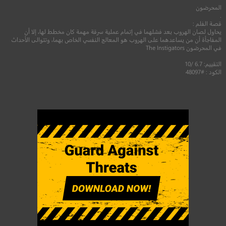
المحرضون
.
قصة الفلم :
يحاول لصان الهروب بعد فشلهما في إتمام عملية سرقة مهمة كان مخطط لها، إلا أن
المفاجأة أن من يساعدهما على الهروب هو المعالج النفسي الخاص بهما، وتتوالى الأحداث
في المحرضون The Instigators
التقييم: 6.7 /10
الكود : #48097