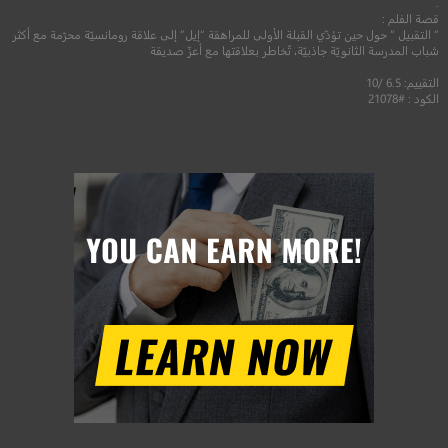
.
قصة الفلم :
” التقبيل ” حول حين تؤدّي القبلة الأولى للمراهقة “إيل” إلى علاقة رومانسيّة محرّمة مع أكثر
شباب المدرسة الثانويّة جاذبيّة، تُخاطر بعلاقتها مع أعزّ صديقة
التقييم: 6.5 /10
الكود : #21078