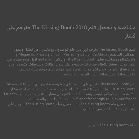
Conjuring: Last
The Lord of the Rings
Rites
: The Return of the
مشاهدة و تحميل فلم The Kissing Booth 2018 مترجم على
King
الشعوذة: الطقوس ال
فشار
ملك الخواتم : عودة الملك
فيلم The Kissing Booth مترجم اون لاين فلم كوميدي , رومانسي , من تمثيل وبطولة
●
●
رعب
غموض
اثا
الممثلين العالميين Caitlyn de Abrue و Lincoln Pearson و Megan du Plessis و
●
●
والإستمتاع ومشاهدة فيلم The Kissing Booth اون لاين motarjam لأول مرةوحصريا في
اكشن
مغامرة
فنتاسيا
فشار فوشار فيشار للافلام سيرفرات خاصة وايضا بدون اعلانات وسيرفرات متعدده اوبن
لود و فشار فشر من خلال اكبر موقع افلام واشهر موقع افلام موقع فشار للافلام
والمسلسلات ومسلسلات فشار الحصرية والعالمية
فلم The Kissing Booth حاصل على تقييم عالي 6.5 وفلم مشهور في عام 2018 , فلم The
Kissing Booth افضل افلام 2018 من فشار للافلام وايضا تجد احدث الافلام افلام فشار
مشاهده افلام البوكس اوفس وشباك التذاكر الامريكي فشار , افلام بوكس اوفس l,ru tahv
fushar fshar htghl tgl h;ak vuf foshar كما تجد فشار للكبار والمسلسلات
روابط تحميل فلم The Kissing Booth رابط تحميل فيلم The Kissing Booth مترجم على
فشار اورج فشاار افلام تقييمها عالي
6.3
8.9
فيلم
The Kissing Booth
مترجم
2025
+15
متر
2003
+13
مترجم