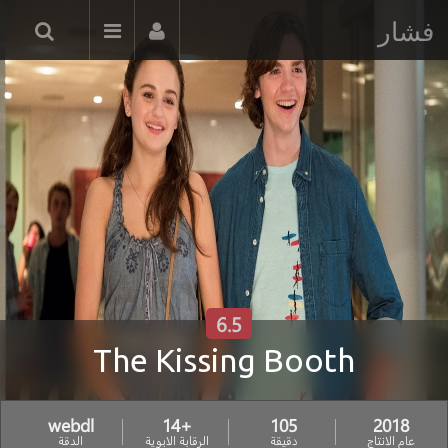
فشار
6.5
The Kissing Booth
webdl
+14
105
2018
عام الانتاج
دقيقة
الرقابة الابوية
الدقة