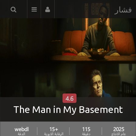
فشار
4.6
The Man in My Basement
webdl
+15
115
2025
عام الانتاج
دقيقة
الرقابة الابوية
الدقة