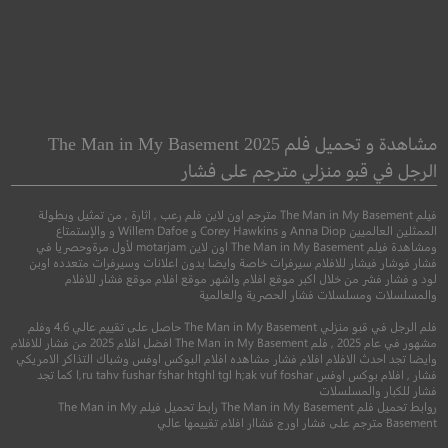
he Big Short
Ghosted
شبح
الصفقة الضخمة
مشاهدة و تحميل فلم The Man in My Basement 2025
الرجل في قبو منزلي مترجم على فشار
●
●
●
اكشن
مغامرة
كوميدي
سيرة
دراما
فيلم The Man in My Basement مترجم اون لاين فلم رعب , اثارة , من تمثيل وبطولة
الممثلين العالميين Anna Diop و Corey Hawkins و Willem Dafoe و والإستمتاع
ومشاهدة فيلم The Man in My Basement اون لاين motarjam لأول مرةوحصريا في
فشار فوشار فيشار للافلام سيرفرات خاصة وايضا بدون اعلانات وسيرفرات متعدده اوبن
لود و فشار فشر من خلال اكبر موقع افلام واشهر موقع افلام موقع فشار للافلام
والمسلسلات ومسلسلات فشار الحصرية والعالمية
فلم الرجل في قبو منزلي The Man in My Basement حاصل على تقييم عالي 4.6 وفلم
مشهور في عام 2025 , فلم The Man in My Basement افضل افلام 2025 من فشار للافلام
وايضا تجد احدث الافلام افلام فشار مشاهده افلام البوكس اوفس وشباك التذاكر الامريكي
فشار , افلام بوكس اوفس l,ru tahv fushar fshar htghl tgl h;ak vuf foshar كما تجد
فشار للكبار والمسلسلات
8.1
5.8
روابط تحميل فلم The Man in My Basement رابط تحميل فيلم The Man in My
Basement مترجم على فشار اورج فشاار افلام تقييمها عالي
2023
+13
مترجم
2015
+16
متر