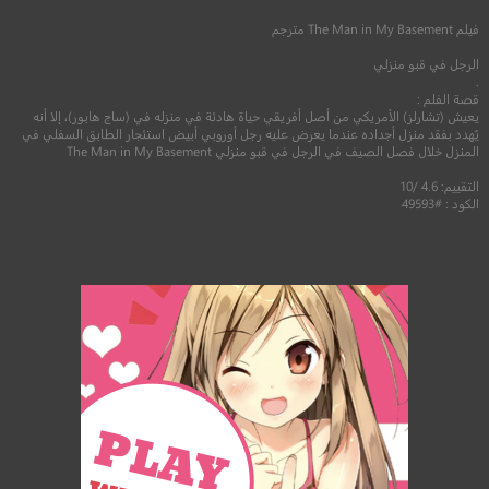
فيلم
The Man in My Basement
مترجم
الرجل في قبو منزلي
.
قصة الفلم :
يعيش (تشارلز) الأمريكي من أصل أفريقي حياة هادئة في منزله في (ساج هابور)، إلا أنه
يُهدد بفقد منزل أجداده عندما يعرض عليه رجل أوروبي أبيض استئجار الطابق السفلي في
المنزل خلال فصل الصيف في الرجل في قبو منزلي The Man in My Basement
التقييم: 4.6 /10
الكود : #49593