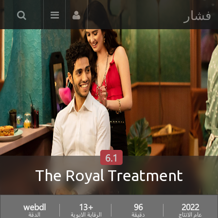
فشار
6.1
The Royal Treatment
webdl
+13
96
2022
عام الانتاج
دقيقة
الرقابة الابوية
الدقة