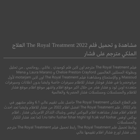
e Bye Bye Man
Believer 2
مؤمن 2
رجل الوداع
مشاهدة و تحميل فلم The Royal Treatment 2022 العلاج
الملكي مترجم على فشار
●
●
●
اكشن
جريمة
اثارة
رعب
اثارة
فيلم The Royal Treatment مترجم اون لاين فلم كوميدي , عائلي , رومانسي , من تمثيل
وبطولة الممثلين العالميين Chelsie Preston Crayford و Laura Marano و Mena
Massoud و والإستمتاع ومشاهدة فيلم The Royal Treatment اون لاين motarjam لأول
مرةوحصريا في فشار فوشار فيشار للافلام سيرفرات خاصة وايضا بدون اعلانات وسيرفرات
متعدده اوبن لود و فشار فشر من خلال اكبر موقع افلام واشهر موقع افلام موقع فشار
للافلام والمسلسلات ومسلسلات فشار الحصرية والعالمية
فلم العلاج الملكي The Royal Treatment حاصل على تقييم عالي 6.1 وفلم مشهور في
عام 2022 , فلم The Royal Treatment افضل افلام 2022 من فشار للافلام وايضا تجد احدث
الافلام افلام فشار مشاهده افلام البوكس اوفس وشباك التذاكر الامريكي فشار , افلام
بوكس اوفس l,ru tahv fushar fshar htghl tgl h;ak vuf foshar كما تجد فشار للكبار
والمسلسلات
4.1
5.8
روابط تحميل فلم The Royal Treatment رابط تحميل فيلم The Royal Treatment مترجم
على فشار اورج فشاار افلام تقييمها عالي
2023
+13
مترجم
2017
+13
متر