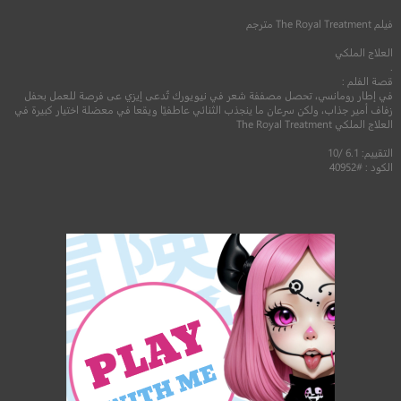
فيلم
The Royal Treatment
مترجم
العلاج الملكي
.
قصة الفلم :
في إطار رومانسي، تحصل مصففة شعر في نيويورك تُدعى إيزي عى فرصة للعمل بحفل
زفاف أمير جذاب، ولكن سرعان ما ينجذب الثنائي عاطفيًا ويقعا في معضلة اختيار كبيرة في
العلاج الملكي The Royal Treatment
التقييم: 6.1 /10
الكود : #40952