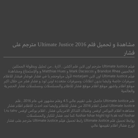
 Man with the
Superfast
Golden Gun
أكثر...سرعة
مشاهدة و تحميل فلم Ultimate Justice 2016 مترجم على
الرجل ذو المسدس ا
فشار
كوميدي
فيلم Ultimate Justice مترجم اون لاين فلم اكشن , اثارة , من تمثيل وبطولة الممثلين
●
●
اكشن
مغامرة
جري
العالميين Brandon Rhea و Mark Dacascos و Matthias Hues و والإستمتاع ومشاهدة
فيلم Ultimate Justice اون لاين motarjam لأول مرةوحصريا في فشار فوشار فيشار للافلام
سيرفرات خاصة وايضا بدون اعلانات وسيرفرات متعدده اوبن لود و فشار فشر من خلال اكبر
موقع افلام واشهر موقع افلام موقع فشار للافلام والمسلسلات ومسلسلات فشار الحصرية
والعالمية
فلم Ultimate Justice حاصل على تقييم عالي 4.5 وفلم مشهور في عام 2016 , فلم
Ultimate Justice افضل افلام 2016 من فشار للافلام وايضا تجد احدث الافلام افلام فشار
مشاهده افلام البوكس اوفس وشباك التذاكر الامريكي فشار , افلام بوكس اوفس l,ru tahv
fushar fshar htghl tgl h;ak vuf foshar كما تجد فشار للكبار والمسلسلات
روابط تحميل فلم Ultimate Justice رابط تحميل فيلم Ultimate Justice مترجم على فشار
4.0
اورج فشاار افلام تقييمها عالي
6.8
2015
+13
مترجم