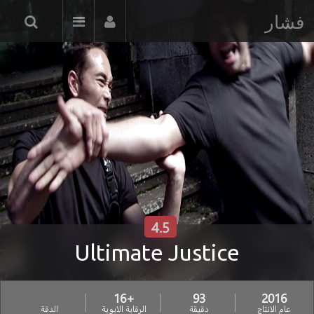
فشار
4.5
Ultimate Justice
+16
93
2016
عام الانتاج
دقيقة
الرقابة الابوية
الدقة