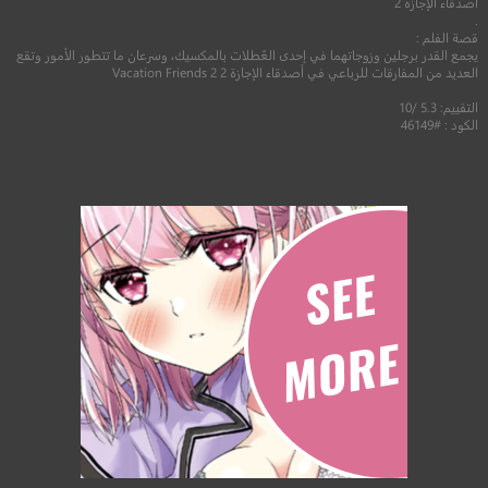
أصدقاء الإجازة 2
.
قصة الفلم :
يجمع القدر برجلين وزوجاتهما في إحدى العُطلات بالمكسيك، وسرعان ما تتطور الأمور وتقع
العديد من المفارقات للرباعي في أصدقاء الإجازة 2 Vacation Friends 2
التقييم: 5.3 /10
الكود : #46149