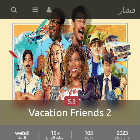
فشار
5.3
Vacation Friends 2
webdl
+15
105
2023
عام الانتاج
دقيقة
الرقابة الابوية
الدقة