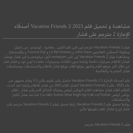
alk Among the
The 9th Life of Louis
Tombstones
Drax
مشاهدة و تحميل فلم Vacation Friends 2 2023 أصدقاء
حياة لويس داركس التاسعة
الإجازة 2 مترجم على فشار
●
●
جريمة
دراما
غمو
فيلم Vacation Friends 2 مترجم اون لاين فلم اكشن , مغامرة , كوميدي , من تمثيل
●
غموض
اثارة
وبطولة الممثلين العالميين John Cena و Lil Rel Howery و Yvonne Orji و والإستمتاع
ومشاهدة فيلم Vacation Friends 2 اون لاين motarjam لأول مرةوحصريا في فشار فوشار
فيشار للافلام سيرفرات خاصة وايضا بدون اعلانات وسيرفرات متعدده اوبن لود و فشار فشر
من خلال اكبر موقع افلام واشهر موقع افلام موقع فشار للافلام والمسلسلات ومسلسلات
فشار الحصرية والعالمية
فلم أصدقاء الإجازة 2 Vacation Friends 2 حاصل على تقييم عالي 5.3 وفلم مشهور في
عام 2023 , فلم Vacation Friends 2 افضل افلام 2023 من فشار للافلام وايضا تجد احدث
الافلام افلام فشار مشاهده افلام البوكس اوفس وشباك التذاكر الامريكي فشار , افلام
بوكس اوفس l,ru tahv fushar fshar htghl tgl h;ak vuf foshar كما تجد فشار للكبار
والمسلسلات
6.7
روابط تحميل فلم Vacation Friends 2 رابط تحميل فيلم Vacation Friends 2 مترجم على
فشار اورج فشاار افلام تقييمها عالي
6.4
2014
+16
متر
2016
+16
مترجم
فيلم
Vacation Friends 2
مترجم