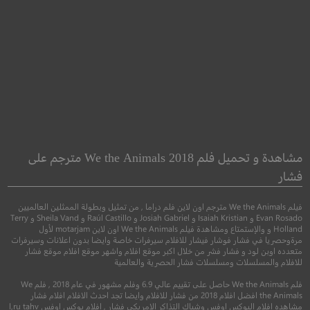
Julia
Bunyan and Babe
جوليا
مشاهدة و تحميل فلم We the Animals 2018 مترجم على
فشار
●
●
مغامرة
رسوم متحركة
كوميدي
رعب
فيلم We the Animals مترجم اون لاين فلم دراما , من تمثيل وبطولة الممثلين العالميين
Evan Rosado و Isaiah Kristian و Josiah Gabriel و Raúl Castillo و Sheila Vand و Terry
Holland و والإستمتاع ومشاهدة فيلم We the Animals اون لاين motarjam لأول
مرةوحصريا في فشار فوشار فيشار للافلام سيرفرات خاصة وايضا بدون اعلانات وسيرفرات
متعدده اوبن لود و فشار فشر من خلال اكبر موقع افلام واشهر موقع افلام موقع فشار
للافلام والمسلسلات ومسلسلات فشار الحصرية والعالمية
فلم We the Animals حاصل على تقييم عالي 6.9 وفلم مشهور في عام 2018 , فلم We
the Animals افضل افلام 2018 من فشار للافلام وايضا تجد احدث الافلام افلام فشار
مشاهده افلام البوكس اوفس وشباك التذاكر الامريكي فشار , افلام بوكس اوفس l,ru tahv