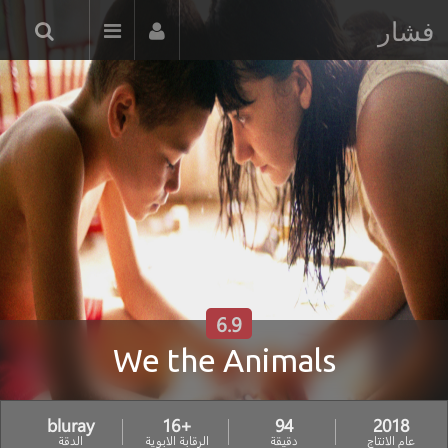
فشار
6.9
We the Animals
bluray
+16
94
2018
عام الانتاج
دقيقة
الرقابة الابوية
الدقة