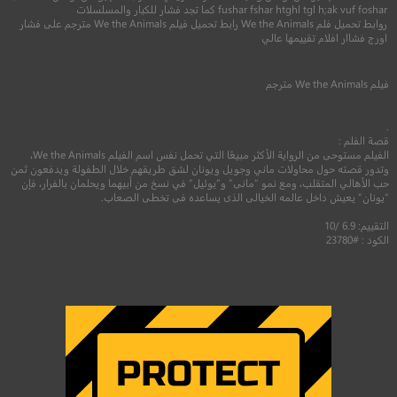
5.3
fushar fshar htghl tgl h;ak vuf foshar كما تجد فشار للكبار والمسلسلات
روابط تحميل فلم We the Animals رابط تحميل فيلم We the Animals مترجم على فشار
6.3
اورج فشاار افلام تقييمها عالي
2017
+8
مترجم
2014
+15
متر
فيلم
We the Animals
مترجم
.
قصة الفلم :
الفيلم مستوحى من الرواية الأكثر مبيعًا التي تحمل نفس اسم الفيلم We the Animals،
وتدور قصته حول محاولات ماني وجويل ويونان لشق طريقهم خلال الطفولة ويدفعون ثمن
حب الأهالي المتقلب، ومع نمو “مانى” و”يوئيل” في نسخ من أبيهما ويحلمان بالفرار، فإن
“يونان” يعيش داخل عالمه الخيالى الذى يساعده فى تخطى الصعاب.
التقييم: 6.9 /10
الكود : #23780