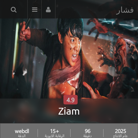
فشار
4.9
Ziam
webdl
+15
96
2025
عام الانتاج
دقيقة
الرقابة الابوية
الدقة