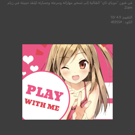
في فنون “موياي تاي” القتالية إلى تسخير مهاراته وسرعته وجسارته ليُنقذ حبيبته في زيام
Ziam
التقييم: 4.9 /10
الكود : #49355