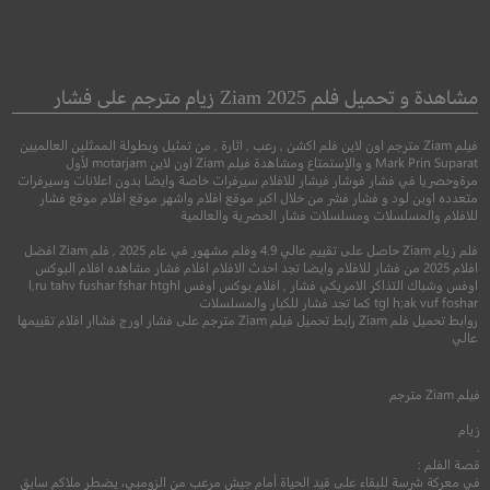
 Tomorrow War
Sophie and the Rising
Sun
حرب الغد
مشاهدة و تحميل فلم Ziam 2025 زيام مترجم على فشار
فيلم Ziam مترجم اون لاين فلم اكشن , رعب , اثارة , من تمثيل وبطولة الممثلين العالميين
دراما
●
●
اكشن
مغامرة
خيال 
Mark Prin Suparat و والإستمتاع ومشاهدة فيلم Ziam اون لاين motarjam لأول
مرةوحصريا في فشار فوشار فيشار للافلام سيرفرات خاصة وايضا بدون اعلانات وسيرفرات
متعدده اوبن لود و فشار فشر من خلال اكبر موقع افلام واشهر موقع افلام موقع فشار
للافلام والمسلسلات ومسلسلات فشار الحصرية والعالمية
فلم زيام Ziam حاصل على تقييم عالي 4.9 وفلم مشهور في عام 2025 , فلم Ziam افضل
افلام 2025 من فشار للافلام وايضا تجد احدث الافلام افلام فشار مشاهده افلام البوكس
اوفس وشباك التذاكر الامريكي فشار , افلام بوكس اوفس l,ru tahv fushar fshar htghl
tgl h;ak vuf foshar كما تجد فشار للكبار والمسلسلات
روابط تحميل فلم Ziam رابط تحميل فيلم Ziam مترجم على فشار اورج فشاار افلام تقييمها
عالي
6.5
6.8
فيلم
Ziam
مترجم
2016
+16
مترجم
زيام
2021
+13
متر
.
قصة الفلم :
في معركة شرسة للبقاء على قيد الحياة أمام جيش مرعب من الزومبي، يضطر ملاكم سابق