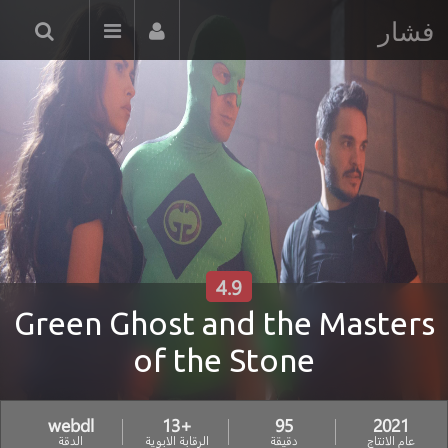
فشار
4.9
Green Ghost and the Masters
of the Stone
webdl
+13
95
2021
عام الانتاج
دقيقة
الرقابة الابوية
الدقة