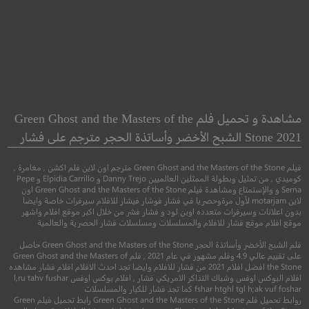
Hail, Caesar!
Chasing Ice
مطاردة الجليد
تحيا، قيصر!
مشاهدة و تحميل فلم Green Ghost and the Masters of the
Stone 2021 الشبح الأخضر وأساتذة الحجر مترجم على فشار
●
●
سيرة
وثائقي
كوميدي
غموض
فيلم Green Ghost and the Masters of the Stone مترجم اون لاين فلم اكشن , مغامرة ,
كوميدي , من تمثيل وبطولة الممثلين العالميين Danny Trejo و Elpidia Carrillo و Pepe
Serna و والإستمتاع ومشاهدة فيلم Green Ghost and the Masters of the Stone اون
لاين motarjam لأول مرةوحصريا في فشار فوشار فيشار للافلام سيرفرات خاصة وايضا
بدون اعلانات وسيرفرات متعدده اوبن لود و فشار فشر من خلال اكبر موقع افلام واشهر
موقع افلام موقع فشار للافلام والمسلسلات ومسلسلات فشار الحصرية والعالمية
فلم الشبح الأخضر وأساتذة الحجر Green Ghost and the Masters of the Stone حاصل
على تقييم عالي 4.9 وفلم مشهور في عام 2021 , فلم Green Ghost and the Masters of
the Stone افضل افلام 2021 من فشار للافلام وايضا تجد احدث الافلام افلام فشار مشاهده
افلام البوكس اوفس وشباك التذاكر الامريكي فشار , افلام بوكس اوفس l,ru tahv fushar
fshar htghl tgl h;ak vuf foshar كما تجد فشار للكبار والمسلسلات
6.7
7.8
روابط تحميل فلم Green Ghost and the Masters of the Stone رابط تحميل فيلم Green