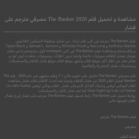
dy Player One
Echo Boomers
صدى البومرز
اللاعب الأول يست
مشاهدة و تحميل فلم The Banker 2020 مصرفي مترجم على
فشار
●
●
●
●
اكشن
جريمة
دراما
اكشن
مغامرة
خيال 
فيلم The Banker مترجم اون لاين فلم دراما , من تمثيل وبطولة الممثلين العالميين
Anthony Mackie و Nia Long و Nicholas Hoult و Samuel L. Jackson و Taylor Black
و والإستمتاع ومشاهدة فيلم The Banker اون لاين motarjam لأول مرةوحصريا في فشار
فوشار فيشار للافلام سيرفرات خاصة وايضا بدون اعلانات وسيرفرات متعدده اوبن لود و
فشار فشر من خلال اكبر موقع افلام واشهر موقع افلام موقع فشار للافلام والمسلسلات
ومسلسلات فشار الحصرية والعالمية
فلم مصرفي The Banker حاصل على تقييم عالي 7.1 وفلم مشهور في عام 2020 , فلم The
Banker افضل افلام 2020 من فشار للافلام وايضا تجد احدث الافلام افلام فشار مشاهده
افلام البوكس اوفس وشباك التذاكر الامريكي فشار , افلام بوكس اوفس l,ru tahv fushar
fshar htghl tgl h;ak vuf foshar كما تجد فشار للكبار والمسلسلات
روابط تحميل فلم The Banker رابط تحميل فيلم The Banker مترجم على فشار اورج فشاار
8.0
5.8
افلام تقييمها عالي
2020
+15
مترجم
2018
+13
متر
فيلم
The Banker
مترجم
مصرفي
.
قصة الفلم :