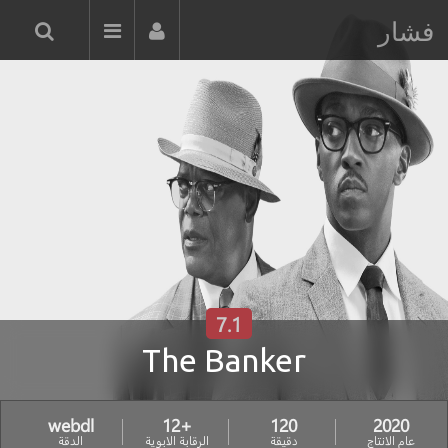
فشار
7.1
The Banker
webdl
+12
120
2020
عام الانتاج
دقيقة
الرقابة الابوية
الدقة