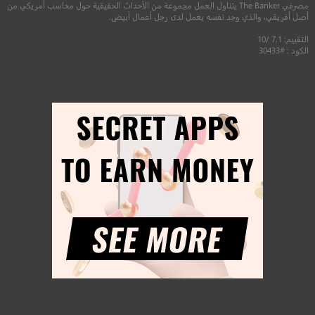
مصرفي The Banker يتناول العمل مجموعة من الأحداث الحقيقية حول محاسب أمريكي من
أصل أفريقي، والذي وجد نفسه يعمل لدى رجل أعمال أبيض.
التقييم: 7.1 /10
الكود : #30433