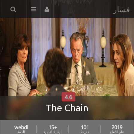
فشار
4.6
The Chain
webdl
+15
101
2019
عام الانتاج
دقيقة
الرقابة الابوية
الدقة