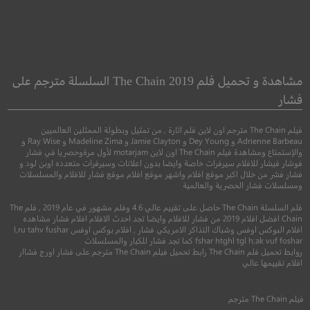
mories of the
Predestination
Sword
قضاء وقدر
مشاهدة و تحميل فلم The Chain 2019 السلسلة مترجم على
ذكريات السيف
فشار
●
خيال علمي
اثارة
فيلم The Chain مترجم اون لاين فلم اثارة , من تمثيل وبطولة الممثلين العالميين
●
●
اكشن
دراما
تاري
Adrienne Barbeau و Dey Young و Jamie Clayton و Madeline Zima و Ray Wise و
والإستمتاع ومشاهدة فيلم The Chain اون لاين motarjam لأول مرةوحصريا في فشار
فوشار فيشار للافلام سيرفرات خاصة وايضا بدون اعلانات وسيرفرات متعدده اوبن لود و
فشار فشر من خلال اكبر موقع افلام واشهر موقع افلام موقع فشار للافلام والمسلسلات
ومسلسلات فشار الحصرية والعالمية
فلم السلسلة The Chain حاصل على تقييم عالي 4.6 وفلم مشهور في عام 2019 , فلم The
Chain افضل افلام 2019 من فشار للافلام وايضا تجد احدث الافلام افلام فشار مشاهده
افلام البوكس اوفس وشباك التذاكر الامريكي فشار , افلام بوكس اوفس l,ru tahv fushar
fshar htghl tgl h;ak vuf foshar كما تجد فشار للكبار والمسلسلات
روابط تحميل فلم The Chain رابط تحميل فيلم The Chain مترجم على فشار اورج فشاار
7.6
افلام تقييمها عالي
5.8
2014
+16
مترجم
فيلم
The Chain
مترجم
2015
+15
متر