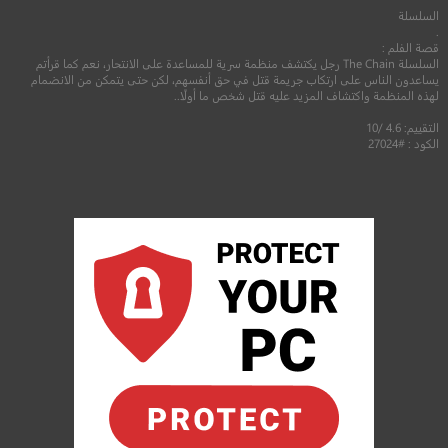
السلسلة
.
قصة الفلم :
السلسلة The Chain رجل يكتشف منظمة سرية للمساعدة على الانتحار، نعم كما قرأتم
يساعدون الناس على ارتكاب جريمة قتل في حق أنفسهم، لكن حتى يتمكن من الانضمام
لهذه المنظمة واكتشاف المزيد عليه قتل شخص ما أولًا..
التقييم: 4.6 /10
الكود : #27024