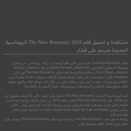
e Runner: The
Mirror Mirror
corch Trials
مرأتي يا مرأتي
مشاهدة و تحميل فلم The New Romantic 2018 الرومانسية
متسابق المتاهة: مح
الجديدة مترجم على فشار
سريعة
●
●
مغامرة
كوميدي
دراما
فيلم The New Romantic مترجم اون لاين فلم كوميدي , دراما , رومانسي , من تمثيل
وبطولة الممثلين العالميين Brett Dier و Camila Mendes و Hayley Law و Jessica
●
●
Barden و Timm Sharp و والإستمتاع ومشاهدة فيلم The New Romantic اون لاين
اكشن
خيال علمي
motarjam لأول مرةوحصريا في فشار فوشار فيشار للافلام سيرفرات خاصة وايضا بدون
اعلانات وسيرفرات متعدده اوبن لود و فشار فشر من خلال اكبر موقع افلام واشهر موقع
افلام موقع فشار للافلام والمسلسلات ومسلسلات فشار الحصرية والعالمية
فلم الرومانسية الجديدة The New Romantic حاصل على تقييم عالي 5.8 وفلم مشهور في
عام 2018 , فلم The New Romantic افضل افلام 2018 من فشار للافلام وايضا تجد احدث
الافلام افلام فشار مشاهده افلام البوكس اوفس وشباك التذاكر الامريكي فشار , افلام
بوكس اوفس l,ru tahv fushar fshar htghl tgl h;ak vuf foshar كما تجد فشار للكبار
والمسلسلات
5.6
روابط تحميل فلم The New Romantic رابط تحميل فيلم The New Romantic مترجم على
فشار اورج فشاار افلام تقييمها عالي
2012
+10
مترجم