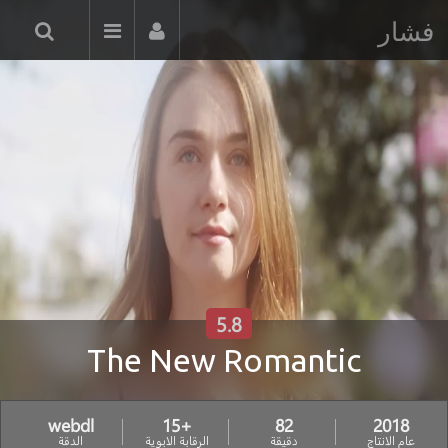
فشار
5.8
The New Romantic
webdl
+15
82
2018
عام الانتاج
دقيقة
الرقابة الابوية
الدقة